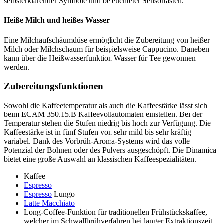
selbsterklärender Symbole und beleuchteter Sensortasten.
Heiße Milch und heißes Wasser
Eine Milchaufschäumdüse ermöglicht die Zubereitung von heißer
Milch oder Milchschaum für beispielsweise Cappucino. Daneben
kann über die Heißwasserfunktion Wasser für Tee gewonnen
werden.
Zubereitungsfunktionen
Sowohl die Kaffeetemperatur als auch die Kaffeestärke lässt sich
beim ECAM 350.15.B Kaffeevollautomaten einstellen. Bei der
Temperatur stehen die Stufen niedrig bis hoch zur Verfügung. Die
Kaffeestärke ist in fünf Stufen von sehr mild bis sehr kräftig
variabel. Dank des Vorbrüh-Aroma-Systems wird das volle
Potenzial der Bohnen oder des Pulvers ausgeschöpft. Die Dinamica
bietet eine große Auswahl an klassischen Kaffeespezialitäten.
Kaffee
Espresso
Espresso
Lungo
Latte Macchiato
Long-Coffee-Funktion für traditionellen Frühstückskaffee,
welcher im Schwallbrühverfahren bei langer Extraktionszeit