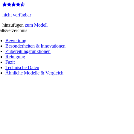
nicht verfügbar
hinzufügen
zum Modell
altsverzeichnis
Bewertung
Besonderheiten & Innovationen
Zubereitungsfunktionen
Reinigung
Fazit
Technische Daten
Ähnliche Modelle & Vergleich