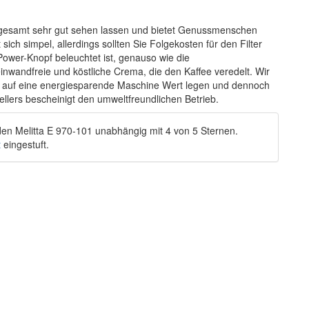
nsgesamt sehr gut sehen lassen und bietet Genussmenschen
ich simpel, allerdings sollten Sie Folgekosten für den Filter
 Power-Knopf beleuchtet ist, genauso wie die
einwandfreie und köstliche Crema, die den Kaffee veredelt. Wir
ie auf eine energiesparende Maschine Wert legen und dennoch
lers bescheinigt den umweltfreundlichen Betrieb.
den
Melitta E 970-101
unabhängig
mit
4
von
5
Sternen.
t
eingestuft.