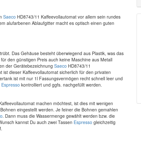
im
Saeco
HD8743/11 Kaffeevollautomat vor allem sein rundes
m alufarbenen Ablaufgitter macht es optisch einen guten
getrübt. Das Gehäuse besteht überwiegend aus Plastik, was das
u für den günstigen Preis auch keine Maschine aus Metall
ben der Gerätebezeichnung
Saeco
HD8743/11
st dieser Kaffeevollautomat sicherlich für den privaten
ertank ist mit nur 1l Fassungsvermögen recht schnell leer und
r
Espresso
kontrolliert und ggfs. nachgefüllt werden.
ffeevollautomat machen möchtest, ist dies mit wenigen
 Bohnen eingestellt werden. Je feiner die Bohnen gemahlen
so
. Dann muss die Wassermenge gewählt werden bzw. die
 Wunsch kannst Du auch zwei Tassen
Espresso
gleichzeitig
f.