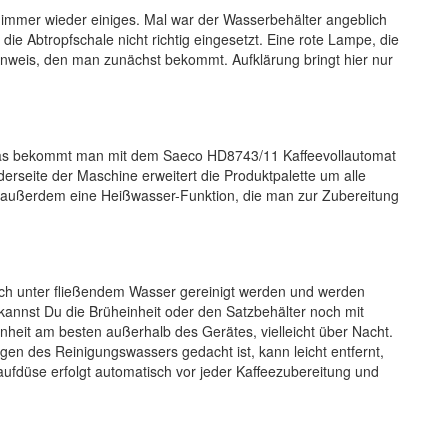
 immer wieder einiges. Mal war der Wasserbehälter angeblich
 die Abtropfschale nicht richtig eingesetzt. Eine rote Lampe, die
e Hinweis, den man zunächst bekommt. Aufklärung bringt hier nur
 das bekommt man mit dem Saeco HD8743/11 Kaffeevollautomat
erseite der Maschine erweitert die Produktpalette um alle
ibt außerdem eine Heißwasser-Funktion, die man zur Zubereitung
ch unter fließendem Wasser gereinigt werden und werden
kannst Du die Brüheinheit oder den Satzbehälter noch mit
nheit am besten außerhalb des Gerätes, vielleicht über Nacht.
ngen des Reinigungswassers gedacht ist, kann leicht entfernt,
aufdüse erfolgt automatisch vor jeder Kaffeezubereitung und