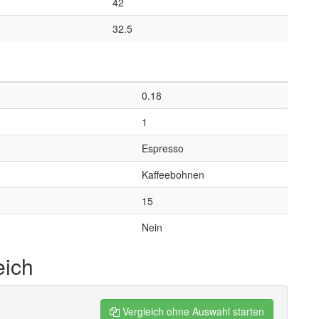
42
32.5
0.18
1
Espresso
Kaffeebohnen
15
Nein
eich
Vergleich ohne Auswahl starten