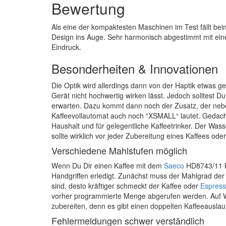
Bewertung
Als eine der kompaktesten Maschinen im Test fällt be
Design ins Auge. Sehr harmonisch abgestimmt mit eine
Eindruck.
Besonderheiten & Innovationen
Die Optik wird allerdings dann von der Haptik etwas 
Gerät nicht hochwertig wirken lässt. Jedoch solltest D
erwarten. Dazu kommt dann noch der Zusatz, der ne
Kaffeevollautomat auch noch “XSMALL“ lautet. Gedacht i
Haushalt und für gelegentliche Kaffeetrinker. Der Wass
sollte wirklich vor jeder Zubereitung eines Kaffees ode
Verschiedene Mahlstufen möglich
Wenn Du Dir einen Kaffee mit dem
Saeco
HD8743/11 Ka
Handgriffen erledigt. Zunächst muss der Mahlgrad der
sind, desto kräftiger schmeckt der Kaffee oder
Espres
vorher programmierte Menge abgerufen werden. Auf
zubereiten, denn es gibt einen doppelten Kaffeeauslau
Fehlermeldungen schwer verständlich