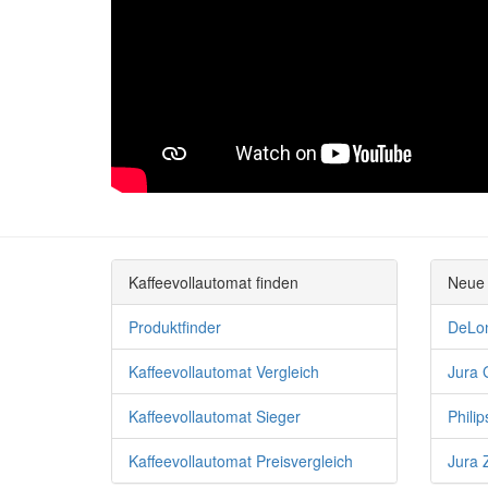
Kaffeevollautomat finden
Neue 
Produktfinder
DeLo
Kaffeevollautomat Vergleich
Jura 
Kaffeevollautomat Sieger
Phili
Kaffeevollautomat Preisvergleich
Jura 