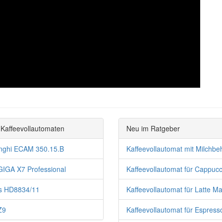
Kaffeevollautomaten
Neu im Ratgeber
nghi ECAM 350.15.B
Kaffeevollautomat mit Milchbeh
GIGA X7 Professional
Kaffeevollautomat für Cappucci
ps HD8834/11
Kaffeevollautomat für Latte Ma
Z9
Kaffeevollautomat für Espress