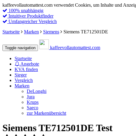
kaffeevollautomattest.com verwendet Cookies, um Inhalte und Anzeigen
100% unabhängig
Intuitiver Produktfinder
Umfangreicher Vergleich
Startseite
Marken
Siemens
Siemens TE712501DE
kaffeevollautomattest
.com
Toggle navigation
Startseite
Angebote
KVA finden
Sieger
Vergleich
Marken
DeLonghi
Jura
Krups
Saeco
zur Markenübersicht
Siemens TE712501DE Test