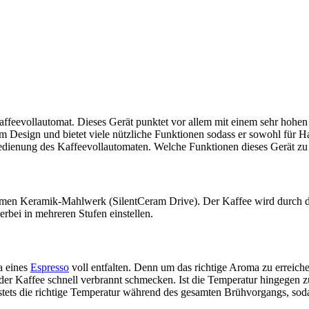
affeevollautomat. Dieses Gerät punktet vor allem mit einem sehr hoh
Design und bietet viele nützliche Funktionen sodass er sowohl für Haus
Bedienung des Kaffeevollautomaten. Welche Funktionen dieses Gerät zu b
n Keramik-Mahlwerk (SilentCeram Drive). Der Kaffee wird durch die
rbei in mehreren Stufen einstellen.
a eines
Espresso
voll entfalten. Denn um das richtige Aroma zu erreiche
er Kaffee schnell verbrannt schmecken. Ist die Temperatur hingegen zu
r stets die richtige Temperatur während des gesamten Brühvorgangs, so