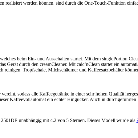
ealisiert werden können, sind durch die One-Touch-Funktion einfach 
lches beim Ein- und Ausschalten startet. Mit dem singlePortion Cle
t das Gerät durch den creamCleaner. Mit calc’nClean startet ein autom
sch reinigen. Tropfschale, Milchschäumer und Kaffeesatzbehälter könn
ereint, sodass alle Kaffeegetränke in einer sehr hohen Qualität herges
dieser Kaffeevollautomat ein echter Hingucker. Auch in durchgeführten 
12501DE
unabhängig
mit
4.2
von
5
Sternen.
Dieses Modell wurde als