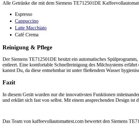
Alle Getränke die mit dem Siemens TE712501DE Kaffeevollautomaten r
Espresso
Cappuccino
Latte Macchiato
Café Crema
Reinigung & Pflege
Der Siemens TE712501DE besitzt ein automatisches Spülprogramm, we
entleert. Eine komfortable Schnellreinigung des Milchsystems erfähr
kannst Du, da diese entnehmbar ist unter fließendem Wasser hygieni
Fazit
In diesem Gerät wurden nur die innovativsten Funktionen miteinander v
und erklärt sich fast von selbst. Mit einem ansprechenden Design ist 
Das Team von
kaffeevollautomattest.com
bewertet den
Siemens TE7