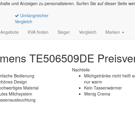
halte und Anzeigen zu personalisieren. Surfen Sie auf dieser Seite we
Umfangreicher
Vergleich
Angebote
KVA finden
Sieger
Vergleich
Marken
emens TE506509DE Preisver
Nachteile
infache Bedienung
Milchgetränke nicht heiß 
chönes Design
nur warm
chwertiges Material
Kein Tassenwärmer
utes Milchsystem
Wenig Crema
assenausleuchtung