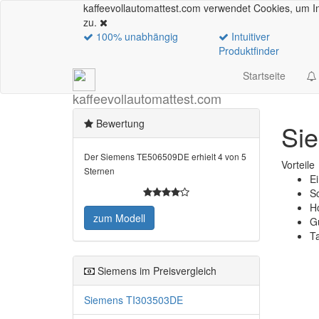
kaffeevollautomattest.com verwendet Cookies, um In
zu.
100% unabhängig
Intuitiver
Produktfinder
Startseite
kaffeevollautomattest
.com
Bewertung
Si
Der
Siemens TE506509DE
erhielt 4 von 5
Vorteile
Sternen
E
S
Ho
zum Modell
G
T
Siemens im Preisvergleich
Siemens TI303503DE